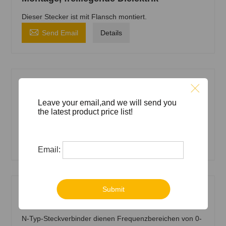
Dieser Stecker ist mit Flansch montiert.

Send Email
Details
N Typ Stecker, weiblich, zu 7/8 Zoll
Leave your email,and we will send you
Strahlungskabel
the latest product price list!
N Typ Stecker zu 78 Zoll Strahlungskabel

Send Email
Details
Email:
Submit
Steckverbinder vom Typ N
N-Typ-Steckverbinder dienen Frequenzbereichen von 0-